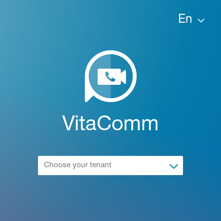
En
Ch
la
VitaComm